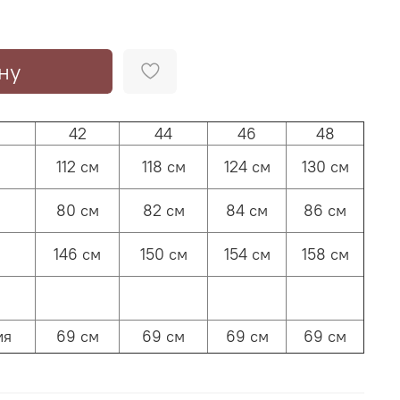
ну
42
44
46
48
112 см
118 см
124 см
130 см
80 см
82 см
84 см
86 см
о
146 см
150 см
154 см
158 см
ия
69 см
69 см
69 см
69 см