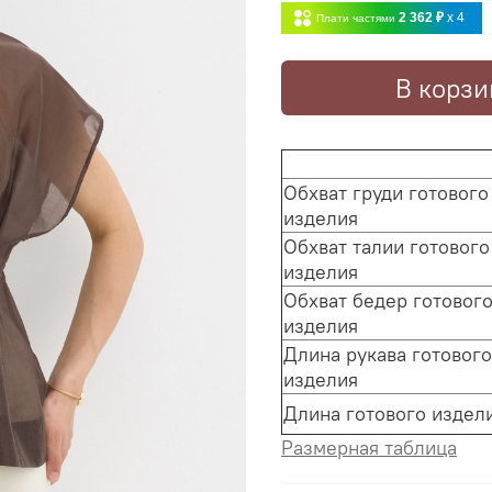
2 362 ₽
x 4
Плати частями
В корзи
Обхват груди готового
изделия
Обхват талии готового
изделия
Обхват бедер готовог
изделия
Длина рукава готового
изделия
Длина готового издел
Размерная таблица